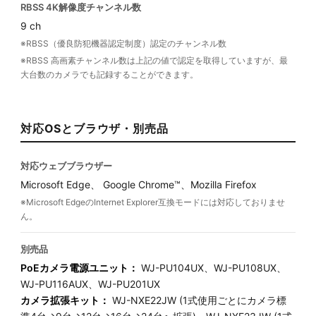
RBSS 4K解像度チャンネル数
9 ch
※RBSS（優良防犯機器認定制度）認定のチャンネル数
※RBSS 高画素チャンネル数は上記の値で認定を取得していますが、最
大台数のカメラでも記録することができます。
対応OSとブラウザ・別売品
対応ウェブブラウザー
Microsoft Edge、 Google Chrome™、Mozilla Firefox
※Microsoft EdgeのInternet Explorer互換モードには対応しておりませ
ん。
別売品
PoEカメラ電源ユニット：
WJ-PU104UX、WJ-PU108UX、
WJ-PU116AUX、WJ-PU201UX
カメラ拡張キット：
WJ-NXE22JW (1式使用ごとにカメラ標