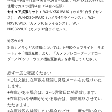
準4台→9台→12台→16台→24台へ拡張)、WJ-NXE23JW (1式
使用でカメラ標準4台→24台へ拡張)
セキュア拡張キット：
WJ-NXS01WUX（カメラ1台ライセン
ス）、WJ-NXS04WUX（カメラ4台ライセンス）、WJ-
NXS16WUX（カメラ16台ライセンス）、WJ-
NXS32WUX（カメラ32台ライセンス）
対応カメラ
対応カメラなどの情報については、i-PROウェブサイト「サポ
ート」→「機器互換」より、「カメラ／レコーダー／デコー
ダー／PCソフトウェア機能互換表」を参照してください。
必ず一度ご確認ください
※ご注文後に在庫数を確認し発送メールをお送りいた
します。
※在庫がある場合は、3～5営業日に発送致します。
※在庫切れや納期がかかる場合は、別途連絡させてい
ただきます。
※在庫状況を確認したい場合などは、一度お問い合わ