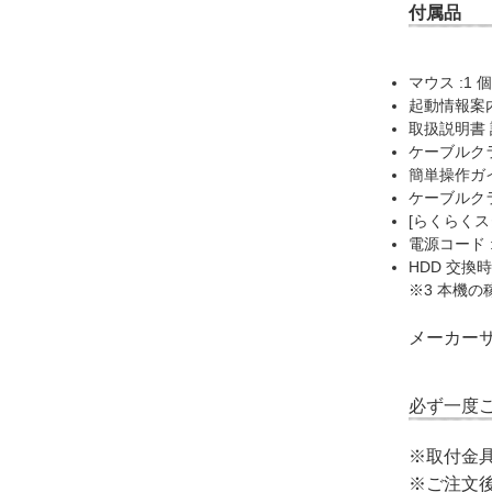
付属品
マウス :1 個
起動情報案内
取扱説明書 設
ケーブルクラ
簡単操作ガイ
ケーブルクラン
[らくらくスタ
電源コード :
HDD 交換
※3 本機の
メーカー
必ず一度
※取付金
※ご注文