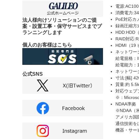
電源:AC100 
消費電力:34
PoE対応カ
法人様向けソリューションのご提
録画圧縮方式:
案・設置工事・保守サービスまでプ
ランニングします
HDD:HDD（
RAID対応:
個人のお客様はこちら
HDMI（19 
ネットワークポー
給電規格：IE
給電能力：1
ネットワーク ポ
公式SNS
寸法:[幅] 42
質量:約 5.5
対応ウェブブラウ
※：Micros
NDAA準拠
※NDAA（米国
アメリカ国
通信技術を
機器・サー