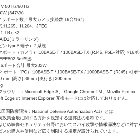
V 50 Hz/60 Hz
0W (347VA)
メラポート数／最大カメラ接続数 16台/16台
H.265、H.264、JPEG
1 TB）×2
RAID1(ミラーリング)
ピン typeA 端子）2 系統
ト（カメラ）:10BASE-T / 100BASE-TX (RJ45, PoE+対応) ×16
EE802.3at準拠
6ポート合計 最大233W
ート（PC）:10BASE-T / 100BASE-TX / 1000BASE-T (RJ45) ×1
0 mm [高さ] 88mm [奥行き] 300 mm
kg
ザ―：Microsoft Edge※、 Google ChromeTM、Mozilla Firefox
oft Edge の Internet Explorer 互換モードには対応しておりません。
国防権限法：National Defense Authorization Act）とは、
防政策全般に関する方針を規定する連邦法の名称です。
はじめ映像セキュリティ分野においてスパイ攻撃や情報漏洩などに対す
ビスの購入や使用など広く制限する規定が設けられています。