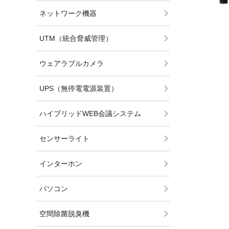
UPS（無停電電源
ネットワーク機器
ウェブ会議システム
UTM（統合脅威管理）
センサーライト
ウェアラブルカメラ
インターホン
UPS（無停電電源装置）
パソコン
ハイブリッドWEB会議システム
空間除菌脱臭機
センサーライト
インターホン
パソコン
空間除菌脱臭機