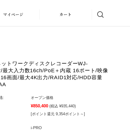
マイページ
カート
O ネットワークディスクレコーダーWJ-
/2/最大入力数16ch/PoE＋内蔵 16ポート/映像
6画面/最大4K出力/RAID1対応/HDD容量
AA
格:
オープン価格
¥850,400
(税込 ¥935,440)
[ポイント還元 9,354ポイント～]
i-PRO