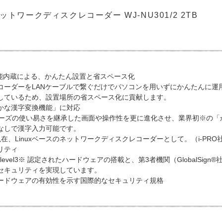
 ネットワークディスクレコーダー WJ-NU301/2 2TB
機能内蔵による、かんたん設置と省スペース化
コーダーをLANケーブルで繋ぐだけでパソコンを用いずにかんたんに運用・
しているため、設置場所の省スペース化に貢献します。
かな漢字変換機能」に対応
シリーズの使い易さを継承した画面や操作性を更に進化させ、業界初※の
なしで漢字入力可能です。
年現在、Linuxベースのネットワークディスクレコーダーとして。（i-PR
リティ
40-2 level3※ 認定されたハードウェアの搭載と、第3者機関（Globa
セキュリティを実現しています。
ードウェアの有効性を示す国際的なセキュリティ規格