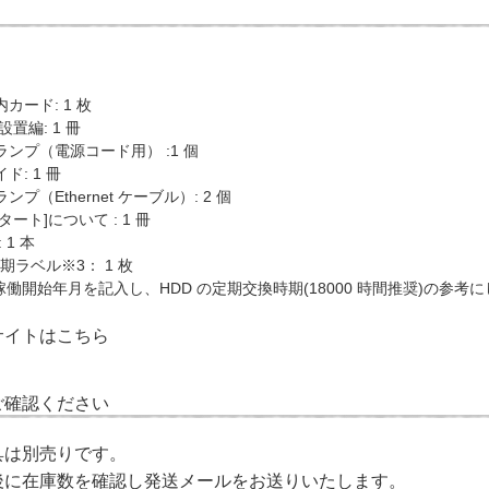
カード: 1 枚
置編: 1 冊
ンプ（電源コード用） :1 個
ド: 1 冊
プ（Ethernet ケーブル）: 2 個
ート]について : 1 冊
 1 本
時期ラベル※3： 1 枚
稼働開始年月を記入し、HDD の定期交換時期(18000 時間推奨)の参考
サイトは
こちら
ご確認ください
具は別売りです。
後に在庫数を確認し発送メールをお送りいたします。