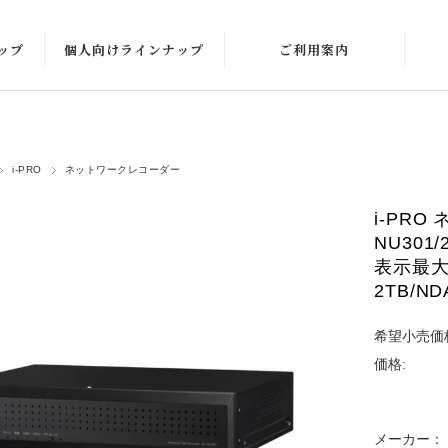
ップ
個人向けラインナップ
ご利用案内
ド
i-PRO
ネットワークレコーダー
i-PR
NU301
表示最大1
2TB/ND
希望小売価
理）
価格:
メーカー：