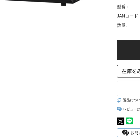
装置）
型番：
JANコード
数量:
返品につ
レビュー