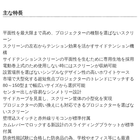
主な特長
平面性を最大限まで高め、プロジェクターの種類を選ばないスクリ
ーン
スクリーンの左右からテンション効果を活かすサイドテンション機
構
サイドテンションスクリーンの平面性を生むために専用生地を採用
電動巻上式のため使用しない時にはスクリーンが収納可能
設置場所を選ばないシンプルなデザイン性の高いホワイトケース
市場で大型化する超短焦点プロジェクターのトレンドにマッチする
80～150型まで幅広いサイズから選択可能
センター出しが容易なシンメトリー設計
サイドカーブを見直し、スクリーン筐体の小型化を実現
プロジェクターの買い換えにも対応できるプロジェクターを選ばな
いスクリーン
壁埋込スイッチと赤外線リモコンが標準付属
カムレバーでロックする新設計のスライディングブラケットが標準
付属
防炎性能試験に合格した防炎品の為、学校やオフィス等にも最適