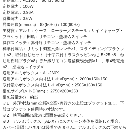
定格電圧：AC100V 50Hz / 60Hz
定格電力：100W
定格電流：0.96A
待機電力：0.6W
昇降速度(mm/sec)：83(50Hz) / 100(60Hz)
主材質：アルミ：ケース・ローラー／スチール：サイドキャップ・
ブラケット／樹脂：リモコン・壁埋込スイッチ
操作スイッチ：赤外線リモコン・壁埋込スイッチ
標準付属品：リミット調整六角レンチ×1、スライディングブラケッ
ト×2、取付ねじセット（十字穴付トラスタッピンねじ 5×25 ×8、ね
じ用樹脂プラグ×8）赤外線リモコン送信機/受光部×1 、単4乾電池
×2、 壁埋込スイッチ×1
適用アルミボックス：AL-260X
適用アルミボックス内寸法 L×H×D(mm)： 2600×150×150
取付最小ボックス内寸法 L×H×D(mm)：2565×160×150
梱包サイズL×H×D(mm)： 2750×200×250
梱包質量(kg)：約22
※1 外形寸法(mm)全幅×全高×奥行きの上段はブラケット無し、下
段はブラケット使用時の寸法です。
※2 映写範囲の想定は図面を確認ください。
※3 アルミボックス（AL-X）にスクリーン本体を収納した場合、
カバー(目隠しパネル)は装着できません。アルミボックスの下端から