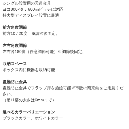
シングル設置用の天吊金具
ヨコ800×タテ600㎜ピッチに対応
特大型ディスプレイ設置に最適
前方角度調節
前方10 / 20度 ※調節後固定。
左右角度調節
左右各180度（任意調節可能）※調節後固定。
収納スペース
ボックス内に機器を収納可能
盗難防止金具
盗難防止金具でフラップ扉を施錠可能※市販の南京錠をご用意くだ
さい。
（吊り部の太さは6mmまで）
選べるカラーバリエーション
ブラックカラー、ホワイトカラー