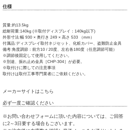
仕様
質量:約13.5kg
総耐荷重:140kg (※取付ディスプレイ：140kg以下)
外形寸法:幅 930 × 奥行き 249 × 高さ 533 （mm）
付属品:ディスプレイ取付ネジセット、化粧カバー、盗難防止金具
備考:角度調節：前方10 / 20度、左右各180度（任意調節可能）
※調節後固定して使用してください。
※別途、振れ止め金具［CHP-304］が必要。
※取付けに際しての注意事項
取付けは取付工事専門業者にご依頼ください。
メーカーサイトは
こちら
必ず一度ご確認ください
※お問い合わせフォームに頂いた内容については、ご回答
に2～3日要する場合もございます。